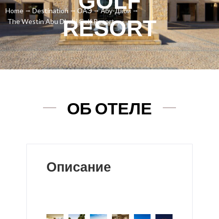
GOLF
Home
Destination
ОАЭ
Абу-Даби
RESORT
The Westin Abu Dhabi Golf Resort
ОБ ОТЕЛЕ
Описание